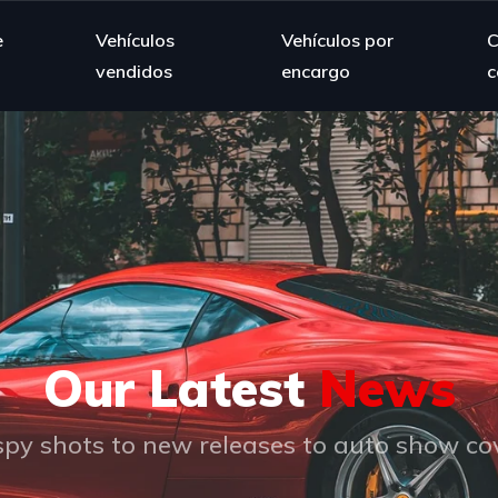
e
Vehículos
Vehículos por
C
vendidos
encargo
c
Our Latest
News
py shots to new releases to auto show c