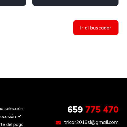
Ir al buscador
659
775 470
a selección
ocasión. ✔︎
tricar2019sl@gmail.com
te del pago