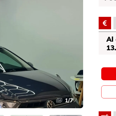
Al
13
1
/
7