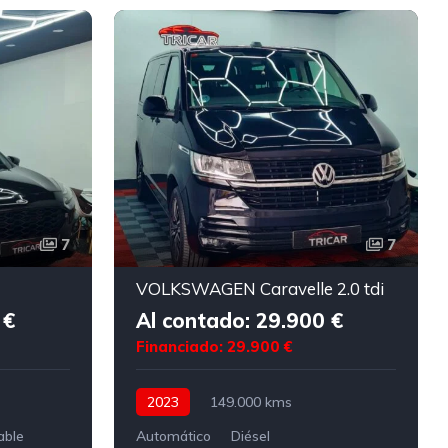
7
7
VOLKSWAGEN Caravelle 2.0 tdi
 €
Al contado: 29.900 €
Financiado: 29.900 €
2023
149.000 kms
able
Automático
Diésel