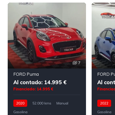
7
FORD Puma
FORD P
Al contado: 14.995 €
Al con
Financiado: 14.995 €
Financia
2020
52.000 kms
Manual
2022
Gasolina
Gasolina