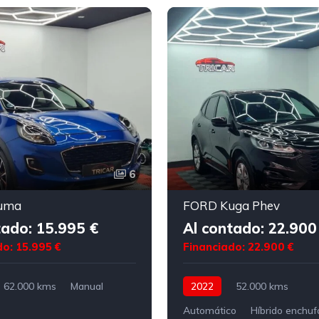
6
uma
FORD Kuga Phev
tado: 15.995 €
Al contado: 22.900
do: 15.995 €
Financiado: 22.900 €
62.000 kms
Manual
2022
52.000 kms
Automático
Híbrido enchuf