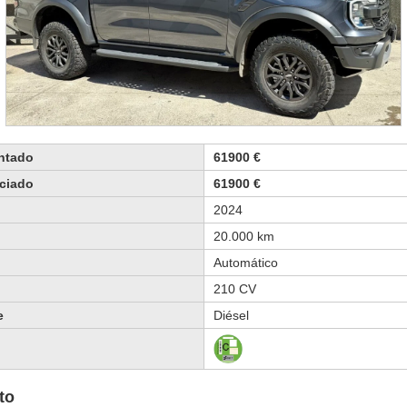
ontado
61900 €
nciado
61900 €
2024
20.000 km
Automático
210 CV
e
Diésel
to