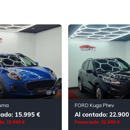
6
uma
FORD Kuga Phev
tado: 15.995 €
Al contado: 22.900
do: 15.995 €
Financiado: 22.900 €