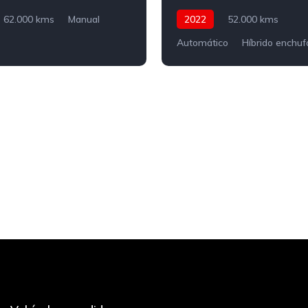
62.000 kms
Manual
2022
52.000 kms
Automático
Híbrido enchuf