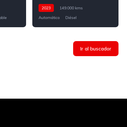
2023
149.000 kms
able
Automático
Diésel
Ir al buscador