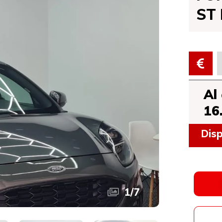
ST 
Al
16
Disp
1
/
7