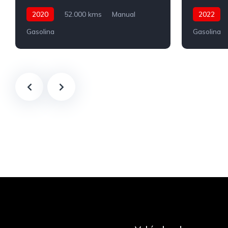
2020
52.000 kms
Manual
2022
Gasolina
Gasolina