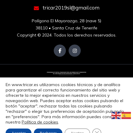
tricar2019sl@gmail.com
Polígono El Mayorazgo, 28 (nave 5)

38110 • Santa Cruz de Tenerife
Copyright © 2024. Todos los derechos reservados.
En www.tricar.es utilizamos cookies técnicas y de analítica
para garantizar el correcto funcionamiento del sitio web y
ofrecerte la mejor experiencia en nuestros servicios y
navegación web. Puedes aceptar estas cookies pulsando el
Aviso Legal
Política de Privacidad
Política de Cookies
botón "aceptar", rechazar todas las cookies pulsando
Accesibilidad
"rechazar" o elegir tus preferencias de aceptación pulsando
Copyright © 2024. Todos los derechos reservados.
en "preferencias". Para más información puedes consultar
nuestra
Política de cookies
.
Diseño
Cerrar el banner 
Aceptar
Rechazar
Ajustes